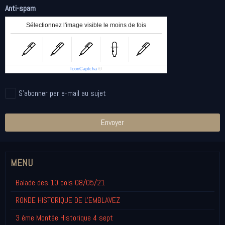
Anti-spam
Sélectionnez l'image visible le moins de fois
IconCaptcha
©
S'abonner par e-mail au sujet
Envoyer
MENU
Balade des 10 cols 08/05/21
RONDE HISTORIQUE DE L'EMBLAVEZ
3 éme Montée Historique 4 sept