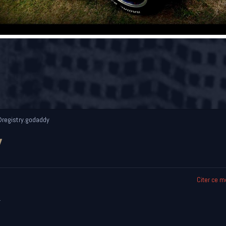
registry.godaddy
y
Citer ce 
T