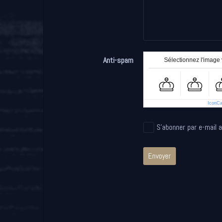
Anti-spam
Sélectionnez l'image v
IconC
S'abonner par e-mail 
Envoyer