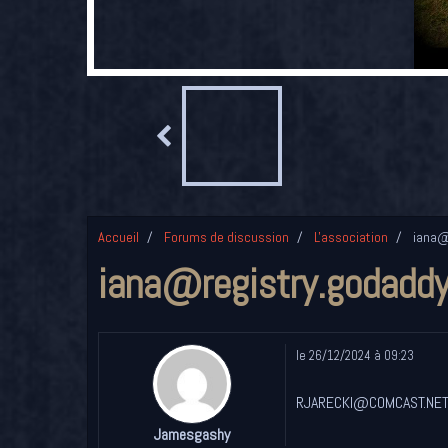
Accueil
Forums de discussion
L'association
iana@
iana@registry.godadd
le 26/12/2024 à 09:23
RJARECKI@COMCAST.NE
Jamesgashy