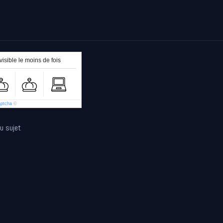
isible le moins de fois
aptcha
©
au sujet