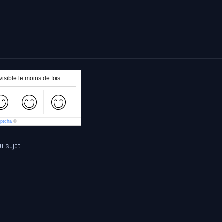
isible le moins de fois
aptcha
©
au sujet