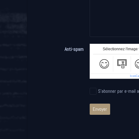
Anti-spam
Sélectionnez l'image v
IconC
S'abonner par e-mail 
Envoyer