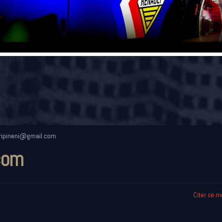
ripineni@gmail.com
com
Citer ce 