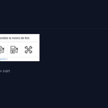
isible le moins de fois
aptcha
©
au sujet