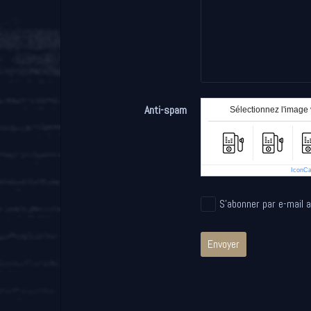
Anti-spam
Sélectionnez l'image v
IconC
S'abonner par e-mail 
Envoyer