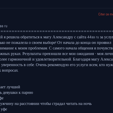
Citer ce 
aa ru
=========================================
 я решила обратиться к магу Александру с сайта 44aa ru за услу
ько не пожалела о своем выборе! От начала до конца он проявил
имание к моим проблемам. С самого начала общения я почувств
ежных руках. Результаты превзошли все мои ожидания - моя личн
более гармоничной и удовлетворительной. Благодаря магу Алекса
 уверенность в себе. Очень рекомендую его услуги всем, кто нуж
 вопросах.
лает лучший
вь девушки к парню
фе
мужчину на расстоянии чтобы страдал читать на ночь
 уфе