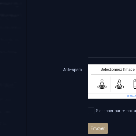
Anti-spam
Sélectionnez l'image v
IconC
S'abonner par e-mail 
Envoyer