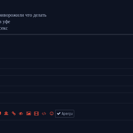
риворожили что делать
в уфе
секс
Aperçu