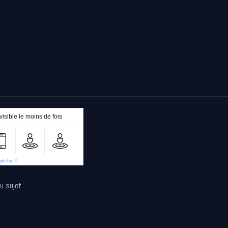
isible le moins de fois
aptcha
©
au sujet